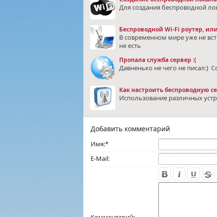
Для создания беспроводной ло
Беспроводной Wi-Fi роутер, ил
В современном мире уже не вс
не есть
Пропала служба сервер :(
Давненько не чего не писал:) 
Как настроить беспроводную се
Использование различных устро
Добавить комментарий
Имя:
*
E-Mail: