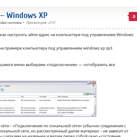
 – Windows XP
0
ойка системы
Просмотров: 2151
– как настроить айпи адрес на компьютере под управлением Windows
 на примере компьютера под управлением windows xp sp3
ившемся меню выбираем «подключение» — «отобразить все
 сети – «Подключение по локальной сети» (обычно соединение с
окальной сети, но рассмотренный далее материал – не зависит от
ы щелкаем на названии и видим перед собой окно «состояние