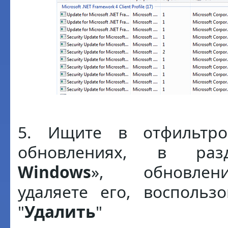
5. Ищите в отфильтро
обновлениях, в ра
Windows
», обновлен
удаляете его, воспольз
"
Удалить
"