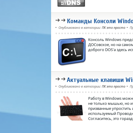
Команды Консоли Wind
Опубликовано в категории:
ПК это просто
П
Консоль Windows предс
ДОСовское, но на самом
доброго DOS'а здесь ис
Актуальные клавиши Wi
Опубликовано в категории:
ПК это просто
П
Работу в Windows можн
не только мышью, но и
призванные упростить и
используемый Проводни
Согласитесь, это гораз