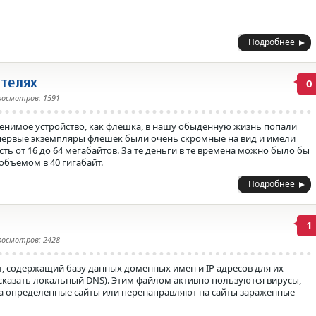
Подробнее
телях
0
росмотров: 1591
менимое устройство, как флешка, в нашу обыденную жизнь попали
 первые экземпляры флешек были очень скромные на вид и имели
ь от 16 до 64 мегабайтов. За те деньги в те времена можно было бы
объемом в 40 гигабайт.
Подробнее
1
росмотров: 2428
, содержащий базу данных доменных имен и IP адресов для их
сказать локальный DNS). Этим файлом активно пользуются вирусы,
на определенные сайты или перенаправляют на сайты зараженные