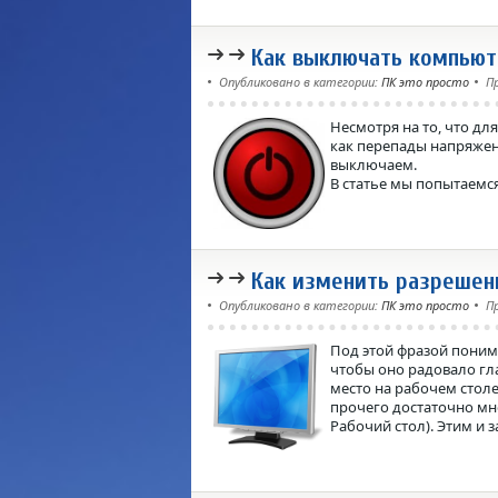
Как выключать компьют
Опубликовано в категории:
ПК это просто
П
Несмотря на то, что д
как перепады напряжен
выключаем.
В статье мы попытаемс
Как изменить разрешен
Опубликовано в категории:
ПК это просто
П
Под этой фразой поним
чтобы оно радовало гл
место на рабочем столе
прочего достаточно мно
Рабочий стол). Этим и 