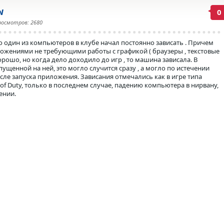
w
0
росмотров: 2680
что один из компьютеров в клубе начал постоянно зависать . Причем
ложениями не требующими работы с графикой ( браузеры , текстовые
орошо, но когда дело доходило до игр , то машина зависала.
В
пущенной на ней, это могло случится сразу , а могло по истечении
ле запуска приложения. Зависания отмечались как в игре типа
all of Duty, только в последнем случае, падению компьютера в нирвану,
ении.