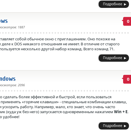
Подробнее
ows
0
росмотров: 1887
тавляет собой обычное окно с приглашением. Оно похоже на
 деле к DOS никакого отношения не имеет. В отличие от старого
пользуется несколько другой набор команд. Всего команд 71.
Подробнее
ndows
0
росмотров: 2096
о сделать более эффективной и быстрой, если пользоваться
 применять «горячие клавиши» - специальные комбинации клавиш,
 ускорить работу. Например, мало, кто знает, что очень часто
к (куда уж без него) запускается одновременным нажатием
Win + E
.
до удобнее!
Подробнее