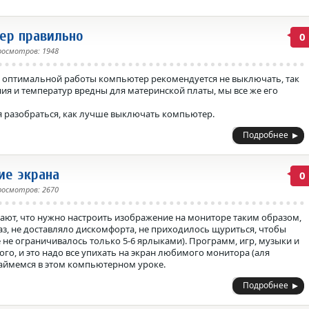
ер правильно
0
росмотров: 1948
ля оптимальной работы компьютер рекомендуется не выключать, так
ия и температур вредны для материнской платы, мы все же его
я разобраться, как лучше выключать компьютер.
Подробнее
ие экрана
0
росмотров: 2670
ают, что нужно настроить изображение на мониторе таким образом,
аз, не доставляло дискомфорта, не приходилось щуриться, чтобы
 не ограничивалось только 5-6 ярлыками). Программ, игр, музыки и
го, и это надо все упихать на экран любимого монитора (аля
займемся в этом компьютерном уроке.
Подробнее