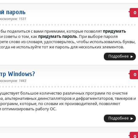
й пароль
0
росмотров: 1531
л бы поделиться с вами приемами, которые позволят
придумать
и советы о том, как
придумать пароль
. При выборе пароля
ерете слово из словаря, удостоверьтесь, чтобы использовались буквы,
огда не используйте тот же пароль для нескольких элементов.
Подробнее
стр Windows?
0
росмотров: 1443
уществует большое количество различных программ по очистке
ра, альтернативных деинсталляторов и дефрагментаторов, твикеров и
рограмм, которые, по словам их производителей, позволяют
и оптимизировать работу ОС.
Подробнее
0